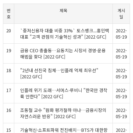
번
제목
게시
호
일
20
`중저신용자 대출 비중 33%` 토스뱅크...홍민택
2022-
대표 "고객 관점의 기술혁신 성과" [2022 GFC]
05-19
19
금융 CEO 총출동…요동치는 시장서 경영·운용
2022-
해법을 찾다 [2022 GFC]
05-19
18
"2년내 선진국 침체…인플레 억제 최우선"
2022-
[2022 GFC]
05-19
17
인플레 위기 도래…서머스·루비니 "한국만 경착
2022-
륙 안한다" [2022 GFC]
05-19
16
조동철 교수 "원화 평가절하 아냐…금융시장의
2022-
자연스러운 반응" [2022 GFC]
05-19
15
기술혁신·소프트파워 전진배치…BTS가 대한항
2022-