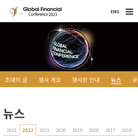
ENG
초대의 글
행사 개요
행사장 안내
뉴스
공
뉴스
2023
2021
2020
2019
2018
2017
2016
2022