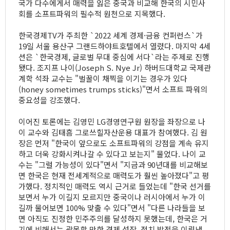
국가 다수에게서 매력을 잃은 중국과 비교해 한국의 시민사
회를 소프트파워의 필수적 원천으로 지목했다.
한국경제TV가 주최한 `2022 세계 경제·금융 컨퍼런스`가
19일 서울 용산구 그랜드하야트호텔에서 열렸다. 마지막 4세
션은 `한국경제, 글로벌 무대 중심에 서다`라는 주제로 진행
됐다. 조지프 나이(Joseph S. Nye Jr) 하버드대학교 국제관
계학 석좌 교수는 "벌꿀이 채찍을 이기는 경우가 있다
(honey sometimes trumps sticks)"면서 소프트 파워의
중요성을 강조했다.
이어진 토론에는 김영민 LG경영연구원 원장을 좌장으로 나
이 교수와 김태흠 그로쓰힐자산운용 대표가 참여했다. 김 원
장은 먼저 "한국이 앞으로도 소프트파워의 강점을 계속 유지
하고 더욱 강화시켜나갈 수 있다고 보는지" 물었다. 나이 교
수는 "그럴 가능성이 있다"면서 "지금과 90년대를 비교해보
면 한국은 현재 전세계적으로 매력도가 훨씬 높아졌다"고 평
가했다. 정치적인 매력도 역시 근거로 들었는데 "한국 선거를
보면서 누가 이길지 모르지만 중국이나 러시아에서 누가 이
길까 물어보면 100% 맞출 수 있다"면서 "다른 나라들을 보
면 아직도 진정한 민주주의를 달성하지 못했는데, 한국은 거
기에 비해서는 괄목할 만한 경제 성장, 정치 발전을 이뤄냈