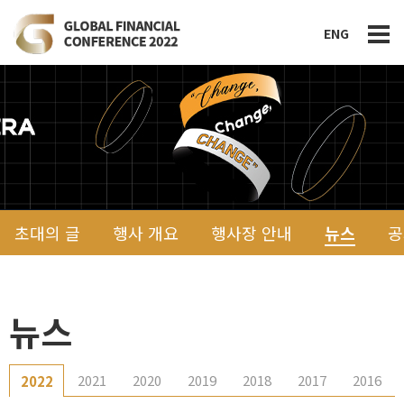
ENG
초대의 글
행사 개요
행사장 안내
뉴스
공
뉴스
2021
2020
2019
2018
2017
2016
2022